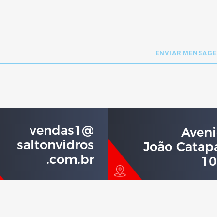
vendas1@
Aven
saltonvidros
João Catap
.com.br
10