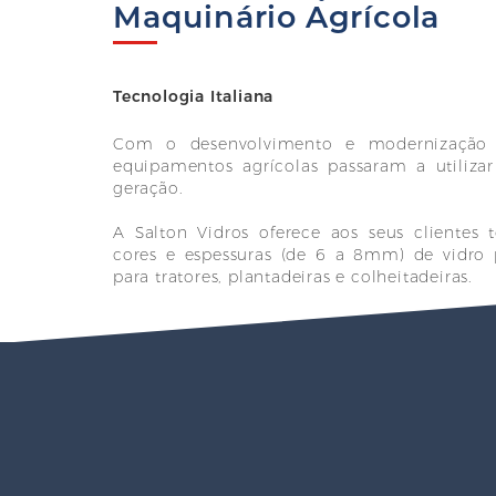
Maquinário Agrícola
Tecnologia Italiana
Com o desenvolvimento e modernização d
equipamentos agrícolas passaram a utiliza
geração.
A Salton Vidros oferece aos seus clientes
cores e espessuras (de 6 a 8mm) de vidro
para tratores, plantadeiras e colheitadeiras.