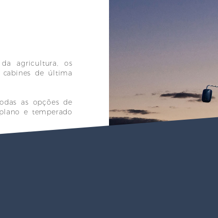
a agricultura, os
r cabines de última
 todas as opções de
 plano e temperado