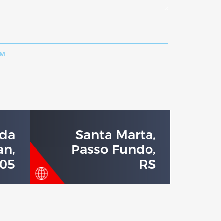
ida
Santa Marta,
an,
Passo Fundo,
05
RS